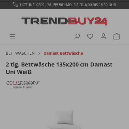
HOTLINE: 0209 - 36 155 581
MO. BIS FR. 8.00 BIS 16.30 UHR
BETTWÄSCHEN
Damast Bettwäsche
2 tlg. Bettwäsche 135x200 cm Damast
Uni Weiß