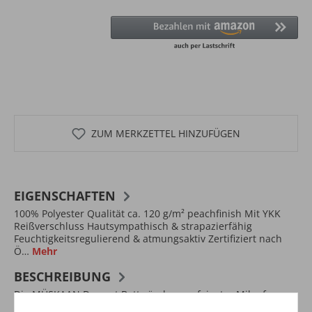
ZUM MERKZETTEL HINZUFÜGEN
EIGENSCHAFTEN
100% Polyester Qualität ca. 120 g/m² peachfinish Mit YKK
Reißverschluss Hautsympathisch & strapazierfähig
Feuchtigkeitsregulierend & atmungsaktiv Zertifiziert nach
Ö…
Mehr
BESCHREIBUNG
Die MÜSKAAN Damast Bettwäsche aus feinster Mikrofaser
fühlt sich samtweich auf der Haut an. Mikrofaser-