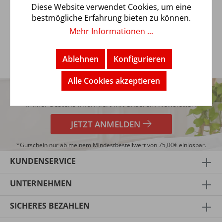
Bettwäsche besteht auf chemischer Ebene betrachtet meist
Diese Website verwendet Cookies, um eine
aus synthetischen F…
Mehr
bestmögliche Erfahrung bieten zu können.
Mehr Informationen ...
Ablehnen
Konfigurieren
5€
Alle Cookies akzeptieren
TRENDBUY24 NEWSLETTER
GUTSCHEIN*
Immer bestens informiert mit unserem Newsletter!
JETZT ANMELDEN
*Gutschein nur ab meinem Mindestbestellwert von 75,00€ einlösbar.
KUNDENSERVICE
UNTERNEHMEN
SICHERES BEZAHLEN