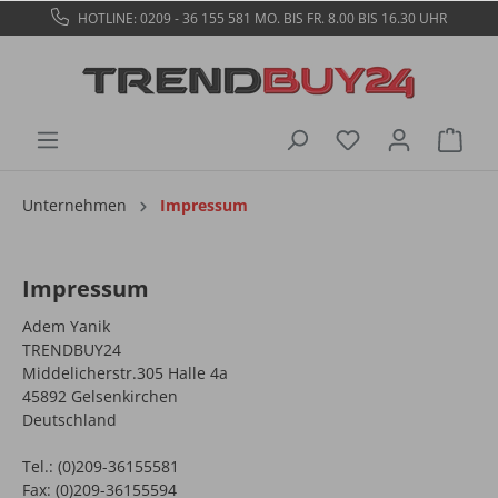
HOTLINE: 0209 - 36 155 581
MO. BIS FR. 8.00 BIS 16.30 UHR
Unternehmen
Impressum
Impressum
Adem Yanik
TRENDBUY24
Middelicherstr.305 Halle 4a
45892 Gelsenkirchen
Deutschland
Tel.: (0)209-36155581
Fax: (0)209-36155594