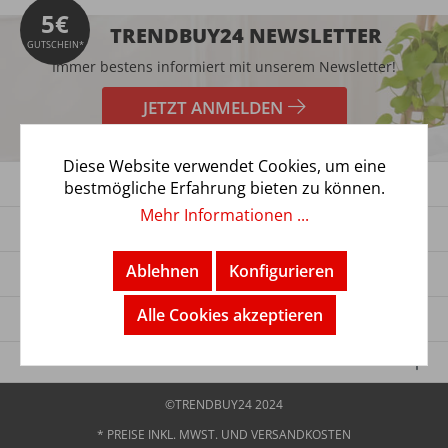
5€
TRENDBUY24 NEWSLETTER
GUTSCHEIN*
Immer bestens informiert mit unserem Newsletter!
JETZT ANMELDEN
*Gutschein nur ab meinem Mindestbestellwert von 75,00€ einlösbar.
Diese Website verwendet Cookies, um eine
KUNDENSERVICE
bestmögliche Erfahrung bieten zu können.
Mehr Informationen ...
UNTERNEHMEN
Ablehnen
Konfigurieren
SICHERES BEZAHLEN
Alle Cookies akzeptieren
VERSANDWEGE
PARTNER
©TRENDBUY24 2024
* PREISE INKL. MWST. UND
VERSANDKOSTEN