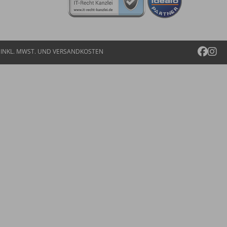
E INKL. MWST. UND
VERSANDKOSTEN