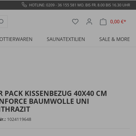
HOTLINE: 0209 - 36 155 581
MO. BIS FR. 8.00 BIS 16.30 UHR
0,00 €*
OTTIERWAREN
SAUNATEXTILIEN
SALE & MORE
R PACK KISSENBEZUG 40X40 CM
NFORCE BAUMWOLLE UNI
THRAZIT
Nr.:
1024119648