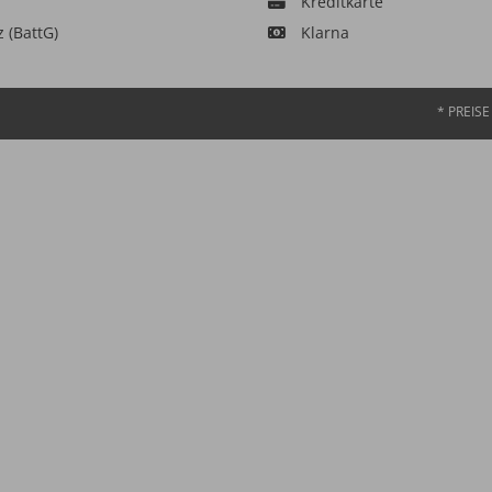
Kreditkarte
z (BattG)
Klarna
* PREIS