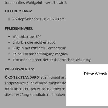
traumhaftes Wohlgefühl verleiht wird.
LIEFERUMFANG:
2 x Kopfkissenbezug: 40 x 40 cm
PFLEGEHINWEIS:
Waschbar bei 60°
Chlorbleiche nicht erlaubt
Bügeln mit mittlerer Temperatur
Keine Chemischreinigung möglich
Trocknen mit reduzierter thermischer Belastung
WISSENSWERTES:
Diese Websit
ÖKO-TEX STANDARD
ist ein unabhängiges Prüf- und Zertifizie
Endprodukte aller Verarbeitungsstufen. Hierbei wird geprüft, d
nicht überschritten werden (Schwermetalle, Pestizidrückstände,
dieser Prüfung standhalten, erhalten das Öko-Tex Standard 100 