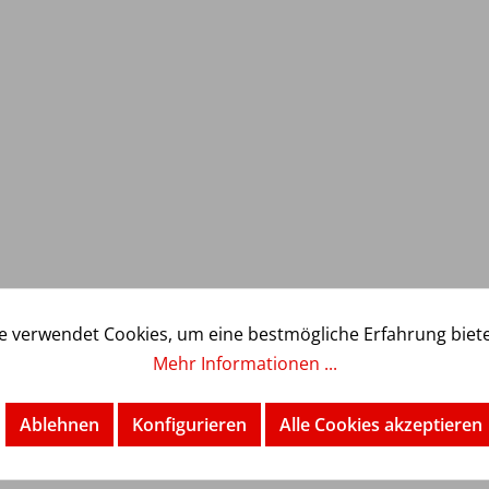
e verwendet Cookies, um eine bestmögliche Erfahrung biet
rungssystem für textile Roh-, Zwischen- und
Mehr Informationen ...
ass die Grenzwerte von Schadstoffe in Textilien
 AZO-Farbstoffe, Formaldehyd). Die Textilien, die
Ablehnen
Konfigurieren
Alle Cookies akzeptieren
Zertifikat.