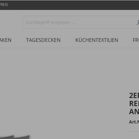
REIS
AKEN
TAGESDECKEN
KÜCHENTEXTILIEN
FR
2E
RE
AN
Art.