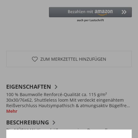
ZUM MERKZETTEL HINZUFÜGEN
EIGENSCHAFTEN
100 % Baumwolle Renforcé-Qualität ca. 115 g/m²
30x30/76x62, Shuttleless loom Mit verdeckt eingenähtem
Reißverschluss Hautsympathisch & atmungsaktiv Bügelfre…
Mehr
BESCHREIBUNG
Die MÜSKAAN Kissenhüllen aus reiner Baumwolle
überzeugen durch hochwertige Materialien und gute