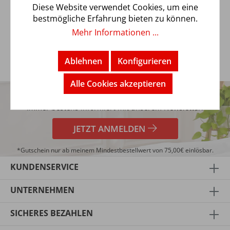
Verarbeitung. Der feinfädige Renforcé Stoff ist
Diese Website verwendet Cookies, um eine
temperaturausgleichend und h…
Mehr
bestmögliche Erfahrung bieten zu können.
Mehr Informationen ...
Ablehnen
Konfigurieren
5€
Alle Cookies akzeptieren
TRENDBUY24 NEWSLETTER
GUTSCHEIN*
Immer bestens informiert mit unserem Newsletter!
JETZT ANMELDEN
*Gutschein nur ab meinem Mindestbestellwert von 75,00€ einlösbar.
KUNDENSERVICE
UNTERNEHMEN
SICHERES BEZAHLEN