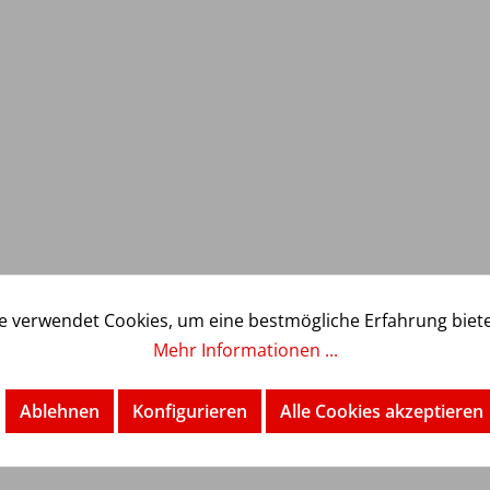
e verwendet Cookies, um eine bestmögliche Erfahrung biet
rungssystem für textile Roh-, Zwischen- und
Mehr Informationen ...
ass die Grenzwerte von Schadstoffe in Textilien
 AZO-Farbstoffe, Formaldehyd). Die Textilien, die
Zertifikat.
Ablehnen
Konfigurieren
Alle Cookies akzeptieren