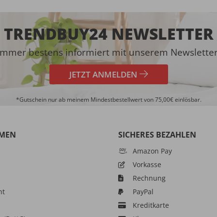
TRENDBUY24 NEWSLETTER
Immer bestens informiert mit unserem Newsletter
JETZT ANMELDEN
*Gutschein nur ab meinem Mindestbestellwert von 75,00€ einlösbar.
MEN
SICHERES BEZAHLEN
Amazon Pay
Vorkasse
Rechnung
ht
PayPal
Kreditkarte