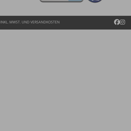
E INKL. MWST. UND
VERSANDKOSTEN