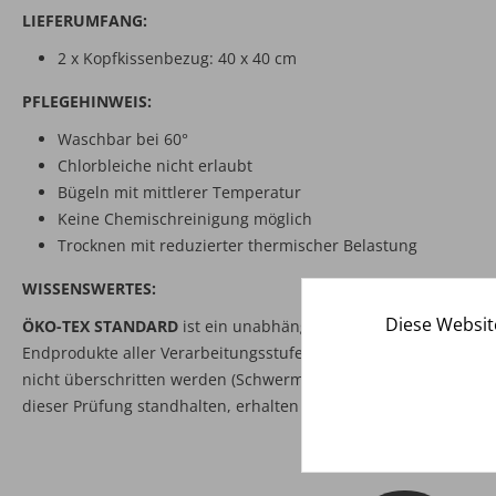
LIEFERUMFANG:
2 x Kopfkissenbezug: 40 x 40 cm
PFLEGEHINWEIS:
Waschbar bei 60°
Chlorbleiche nicht erlaubt
Bügeln mit mittlerer Temperatur
Keine Chemischreinigung möglich
Trocknen mit reduzierter thermischer Belastung
WISSENSWERTES:
Diese Websit
ÖKO-TEX STANDARD
ist ein unabhängiges Prüf- und Zertifizie
Endprodukte aller Verarbeitungsstufen. Hierbei wird geprüft, d
nicht überschritten werden (Schwermetalle, Pestizidrückstände,
dieser Prüfung standhalten, erhalten das Öko-Tex Standard 100 