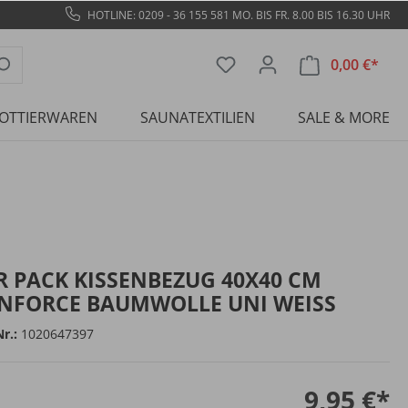
HOTLINE: 0209 - 36 155 581
MO. BIS FR. 8.00 BIS 16.30 UHR
0,00 €*
OTTIERWAREN
SAUNATEXTILIEN
SALE & MORE
R PACK KISSENBEZUG 40X40 CM
NFORCE BAUMWOLLE UNI WEISS
Nr.:
1020647397
9,95 €*