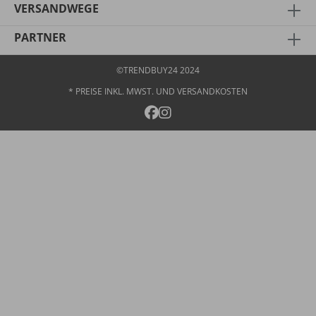
VERSANDWEGE
PARTNER
©TRENDBUY24 2024
* PREISE INKL. MWST. UND
VERSANDKOSTEN