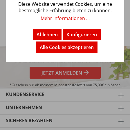
Verarbeitung. Der feinfädige Renforcé Stoff ist
Diese Website verwendet Cookies, um eine
temperaturausgleichend und h…
Mehr
bestmögliche Erfahrung bieten zu können.
Mehr Informationen ...
Ablehnen
Konfigurieren
5€
Alle Cookies akzeptieren
TRENDBUY24 NEWSLETTER
GUTSCHEIN*
Immer bestens informiert mit unserem Newsletter!
JETZT ANMELDEN
*Gutschein nur ab meinem Mindestbestellwert von 75,00€ einlösbar.
KUNDENSERVICE
UNTERNEHMEN
SICHERES BEZAHLEN