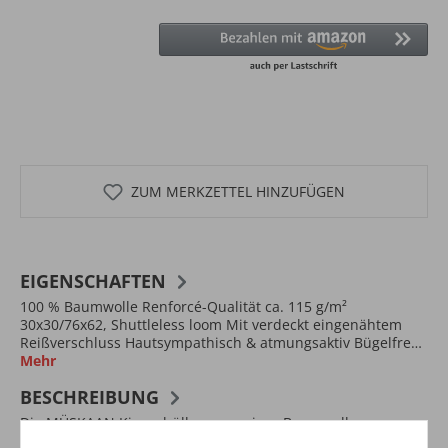
ZUM MERKZETTEL HINZUFÜGEN
EIGENSCHAFTEN
100 % Baumwolle Renforcé-Qualität ca. 115 g/m²
30x30/76x62, Shuttleless loom Mit verdeckt eingenähtem
Reißverschluss Hautsympathisch & atmungsaktiv Bügelfre…
Mehr
BESCHREIBUNG
Die MÜSKAAN Kissenhüllen aus reiner Baumwolle
überzeugen durch hochwertige Materialien und gute