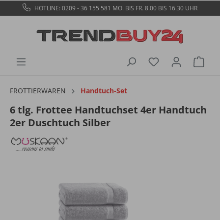
HOTLINE: 0209 - 36 155 581
MO. BIS FR. 8.00 BIS 16.30 UHR
FROTTIERWAREN
Handtuch-Set
6 tlg. Frottee Handtuchset 4er Handtuch
2er Duschtuch Silber