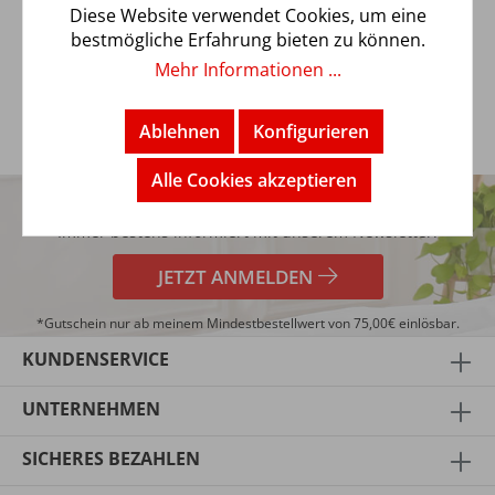
aus 100 % Baumwolle. Der weiche Stoff fühlt sich
Diese Website verwendet Cookies, um eine
angenehm…
Mehr
bestmögliche Erfahrung bieten zu können.
Mehr Informationen ...
Ablehnen
Konfigurieren
5€
Alle Cookies akzeptieren
TRENDBUY24 NEWSLETTER
GUTSCHEIN*
Immer bestens informiert mit unserem Newsletter!
JETZT ANMELDEN
*Gutschein nur ab meinem Mindestbestellwert von 75,00€ einlösbar.
KUNDENSERVICE
UNTERNEHMEN
SICHERES BEZAHLEN