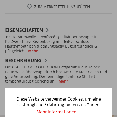
ZUM MERKZETTEL HINZUFÜGEN
EIGENSCHAFTEN
100 % Baumwolle - Renforcé-Qualität Bettbezug mit
Reißverschluss Kissenbezug mit Reißverschluss
Hautsympathisch & atmungsaktiv Bügelfreundlich &
pflegeleich…
Mehr
BESCHREIBUNG
Die CLASS HOME COLLECTION Bettgarnitur aus reiner
Baumwolle überzeugt durch hochwertige Materialien und
gute Verarbeitung. Der feinfädige Renforcé Stoff ist
temperaturausgleichend un…
Mehr
Diese Website verwendet Cookies, um eine
bestmögliche Erfahrung bieten zu können.
Mehr Informationen ...
5€