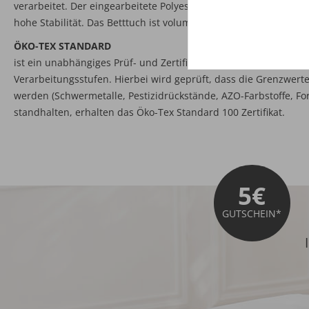
verarbeitet. Der eingearbeitete Polyester liegt auf der Unterse
hohe Stabilität. Das Betttuch ist voluminös und besonders saug
ÖKO-TEX STANDARD
ist ein unabhängiges Prüf- und Zertifizierungssystem für texti
Verarbeitungsstufen. Hierbei wird geprüft, dass die Grenzwerte 
werden (Schwermetalle, Pestizidrückstände, AZO-Farbstoffe, For
standhalten, erhalten das Öko-Tex Standard 100 Zertifikat.
5€
GUTSCHEIN*