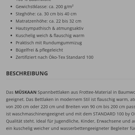
Gewichstklasse: ca. 200 g/m²
Steghöhe: ca. 30 cm bis 40 cm
Matratzenhöhe: ca. 22 bis 32 cm
Hautsympathisch & atmungsaktiv
Kuschelig weich & flauschig warm
Praktisch mit Rundumgummizug
Bügelfrei & pflegeleicht
Zertifiziert nach Öko-Tex Standard 100
BESCHREIBUNG
Das
MÜSKAAN
Spannbettlaken aus Frottee-Material in Baumwol
geeignet. Das Bettlaken in modernem Stil ist flauschig warm, 
von 200 cm oder 220 cm und Breiten von 90 cm bis 200 cm passt
ist waschmaschinengeeignet und mit dem STANDARD 100 by OEKO
Qualität steht. Ideal für Jugendliche, Kinder, Erwachsene und
ein kuschelig weicher und wasserbettengeeigneter Begleiter fü