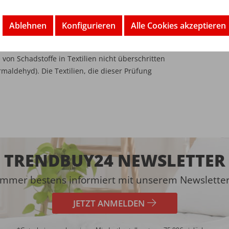
ite und verleiht dem
Frottee
-Stretch
Bettlaken
seine
stark.
Ablehnen
Konfigurieren
Alle Cookies akzeptieren
le Roh-, Zwischen- und Endprodukte aller
von Schadstoffe in Textilien nicht überschritten
maldehyd). Die Textilien, die dieser Prüfung
TRENDBUY24 NEWSLETTER
Immer bestens informiert mit unserem Newsletter
JETZT ANMELDEN