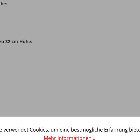
öhe:
zu 32 cm Höhe:
e verwendet Cookies, um eine bestmögliche Erfahrung biet
ingen auf der Oberseite des Spannbetttuchs
Mehr Informationen ...