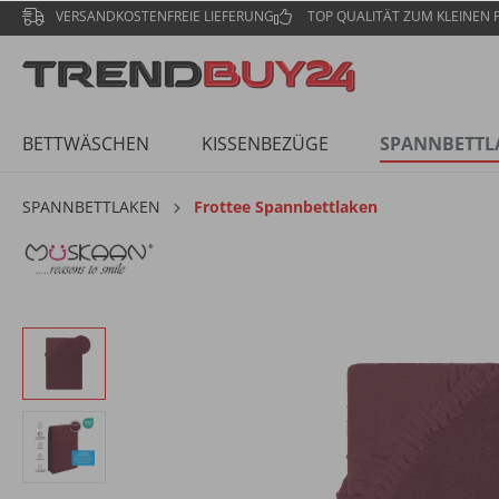
VERSANDKOSTENFREIE LIEFERUNG
TOP QUALITÄT ZUM KLEINEN P
BETTWÄSCHEN
KISSENBEZÜGE
SPANNBETTL
SPANNBETTLAKEN
Frottee Spannbettlaken