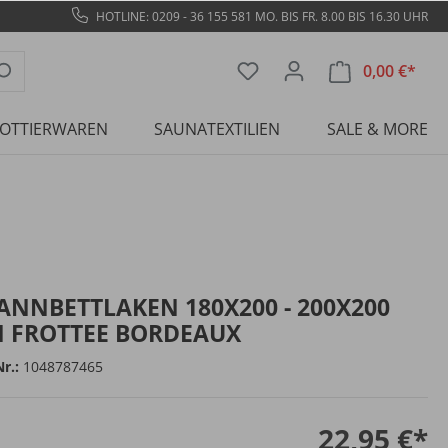
HOTLINE: 0209 - 36 155 581
MO. BIS FR. 8.00 BIS 16.30 UHR
0,00 €*
ROTTIERWAREN
SAUNATEXTILIEN
SALE & MORE
ANNBETTLAKEN 180X200 - 200X200
 FROTTEE BORDEAUX
Nr.:
1048787465
22,95 €*