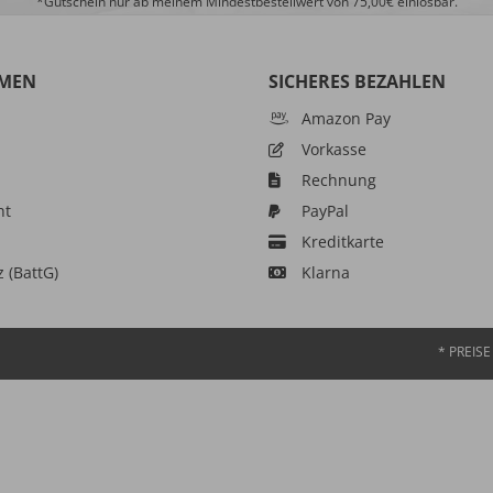
*Gutschein nur ab meinem Mindestbestellwert von 75,00€ einlösbar.
MEN
SICHERES BEZAHLEN
Amazon Pay
Vorkasse
Rechnung
ht
PayPal
Kreditkarte
z (BattG)
Klarna
* PREIS