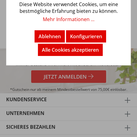
Verarbeitung, wodurch es Sie mit einem traumhaften
Diese Website verwendet Cookies, um eine
Liegegefühl verwöhnt. Es…
Mehr
bestmögliche Erfahrung bieten zu können.
Mehr Informationen ...
Ablehnen
Konfigurieren
5€
Alle Cookies akzeptieren
TRENDBUY24 NEWSLETTER
GUTSCHEIN*
Immer bestens informiert mit unserem Newsletter!
JETZT ANMELDEN
*Gutschein nur ab meinem Mindestbestellwert von 75,00€ einlösbar.
KUNDENSERVICE
UNTERNEHMEN
SICHERES BEZAHLEN