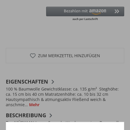
ZUM MERKZETTEL HINZUFÜGEN
EIGENSCHAFTEN
100 % Baumwolle Gewichstklasse: ca. 135 g/m² Steghöhe:
ca. 15 cm bis 40 cm Matratzenhöhe: ca. 10 bis 32 cm
Hautsympathisch & atmungsaktiv Fließend weich &
anschmie…
Mehr
BESCHREIBUNG
Das MÜSKAAN Jersey Spannbetttuch aus reiner Baumwolle
überzeugt durch hochwertige Materialien und gute