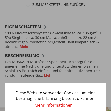
ZUM MERKZETTEL HINZUFÜGEN
EIGENSCHAFTEN
100% Microfaser/Polyester Gewichtsklasse: ca. 135 g/m² (±
5%) Steghöhe: ca. 30 cm Matrazenhöhe: bis zu 22 cm Aus
hochwertigen Rohstoffen hergestellt Hautsympathisch &
atmun…
Mehr
BESCHREIBUNG
Das MÜSKAAN Mikrofaser Spannbetttuch sorgt für die
angenehme Nachtruhe und unterstütz den erholsamen
Schlaf. Es lässt sich einfach und faltenfrei aufziehen. Der
rundum laufende Gu…
Mehr
Diese Website verwendet Cookies, um eine
bestmögliche Erfahrung bieten zu können.
Mehr Informationen ...
5€