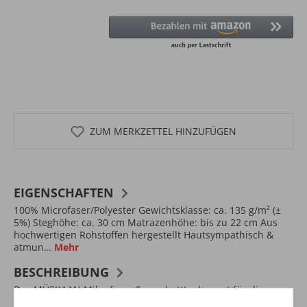
ZUM MERKZETTEL HINZUFÜGEN
EIGENSCHAFTEN
100% Microfaser/Polyester Gewichtsklasse: ca. 135 g/m² (±
5%) Steghöhe: ca. 30 cm Matrazenhöhe: bis zu 22 cm Aus
hochwertigen Rohstoffen hergestellt Hautsympathisch &
atmun…
Mehr
BESCHREIBUNG
Das MÜSKAAN Mikrofaser Spannbetttuch sorgt für die
angenehme Nachtruhe und unterstütz den erholsamen