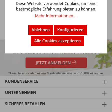
Schlaf. Es lässt sich einfach und faltenfrei aufziehen. Der
Diese Website verwendet Cookies, um eine
rundum laufende Gu…
Mehr
bestmögliche Erfahrung bieten zu können.
Mehr Informationen ...
Ablehnen
Konfigurieren
5€
Alle Cookies akzeptieren
TRENDBUY24 NEWSLETTER
GUTSCHEIN*
Immer bestens informiert mit unserem Newsletter!
JETZT ANMELDEN
*Gutschein nur ab meinem Mindestbestellwert von 75,00€ einlösbar.
KUNDENSERVICE
UNTERNEHMEN
SICHERES BEZAHLEN