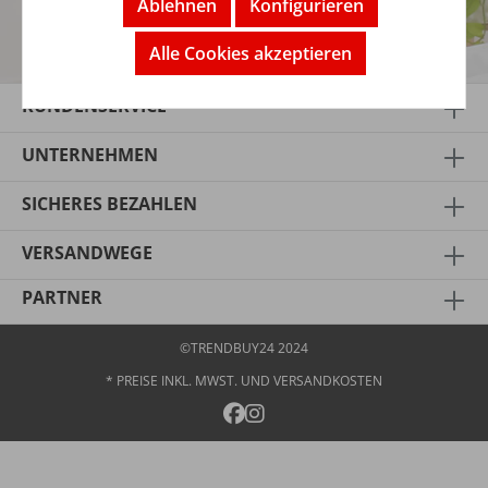
Ablehnen
Konfigurieren
JETZT ANMELDEN
Alle Cookies akzeptieren
*Gutschein nur ab meinem Mindestbestellwert von 75,00€ einlösbar.
KUNDENSERVICE
UNTERNEHMEN
SICHERES BEZAHLEN
VERSANDWEGE
PARTNER
©TRENDBUY24 2024
* PREISE INKL. MWST. UND
VERSANDKOSTEN